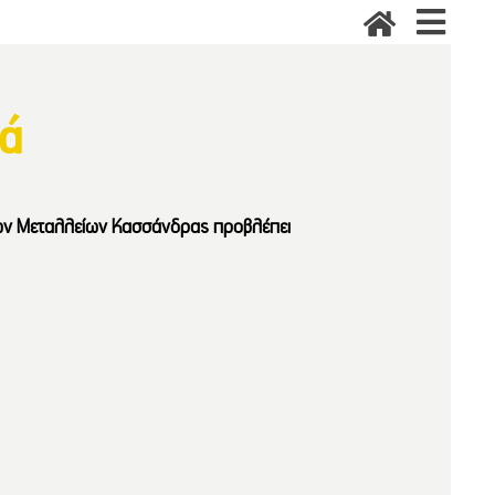
ιά
 των Μεταλλείων Κασσάνδρας προβλέπει