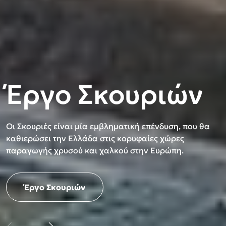
Βιώσ
Ορυκ
Έργο Σκουριών
μετα
πρώτ
δρασ
της 
Οι Σκουριές είναι μία εμβληματική επένδυση, που θα
καθιερώσει την Ελλάδα στις κορυφαίες χώρες
παραγωγής χρυσού και χαλκού στην Ευρώπη.
Η βιωσιμότητα είναι η πρώτη 
Αναδεικνύουμε τον ζωτικό ρ
όλες τις φάσεις του κύκλου ζω
Υλών. Συνεχίζουμε να γράφουμ
κάθε πτυχή της λειτουργίας μα
Έργο Σκουριών
Ορυκτά, πρώ
Βιωσιμότητ