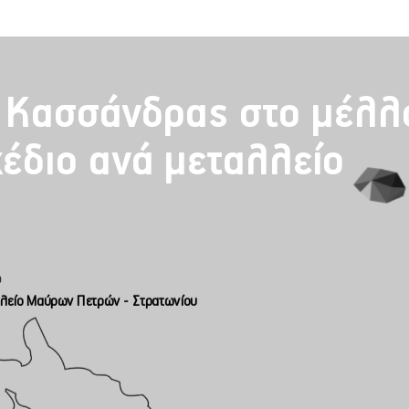
 Κασσάνδρας στο μέλλο
χέδιο ανά μεταλλείο
λείο Μαύρων Πετρών - Στρατωνίου