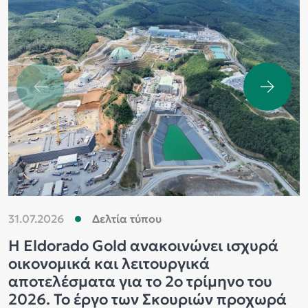
31.07.2026
Δελτία τύπου
2
Η Eldorado Gold ανακοινώνει ισχυρά
Τ
οικονομικά και λειτουργικά
Χ
αποτελέσματα για το 2ο τρίμηνο του
ε
2026. Το έργο των Σκουριών προχωρά