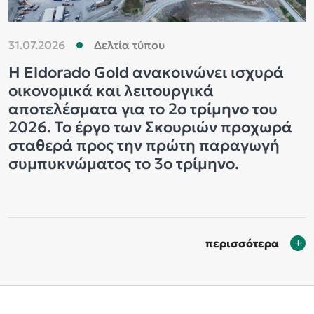
31.07.2026
Δελτία τύπου
2
Η Eldorado Gold ανακοινώνει ισχυρά
Τ
οικονομικά και λειτουργικά
Χ
αποτελέσματα για το 2ο τρίμηνο του
ε
2026. Το έργο των Σκουριών προχωρά
σταθερά προς την πρώτη παραγωγή
συμπυκνώματος το 3ο τρίμηνο.
περισσότερα