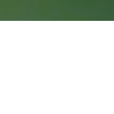
ΝΕΑ & MULTIMEDIA
Share
Καλωσορίσατε στο Κέντρο Τύπου
της Ελληνικός Χρυσός
Εδώ, μπορείτε να βρείτε τα τελευταία νέα, τις
ανακοινώσεις και εταιρικές εξελίξεις, καθώς και
πλούσιο φωτογραφικό υλικό και βίντεο.
Ξεχωριστή θέση έχει το blog μας με
ενδιαφέροντα άρθρα που αφορούν τόσο τον
κλάδο μας όσο και τις εταιρικές μας δράσεις και