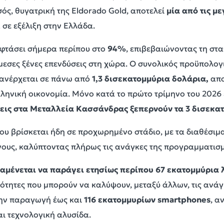
ός, θυγατρική της Eldorado Gold, αποτελεί
μία από τις μ
σε εξέλιξη στην Ελλάδα.
 φτάσει σήμερα περίπου στο
94%
, επιβεβαιώνοντας τη στ
άμεσες ξένες επενδύσεις στη χώρα. Ο συνολικός προϋπολογ
 ανέρχεται σε πάνω από
1,3 δισεκατομμύρια δολάρια,
απο
λληνική οικονομία. Μόνο κατά το πρώτο τρίμηνο του 2026
εις στα Μεταλλεία Κασσάνδρας ξεπερνούν τα 3 δισεκα
γου βρίσκεται ήδη σε προχωρημένο στάδιο, με τα διαθέσι
νους, καλύπτοντας πλήρως τις ανάγκες της προγραμματισ
αμένεται να παράγει ετησίως περίπου 67 εκατομμύρια 
ότητες που μπορούν να καλύψουν, μεταξύ άλλων, τις ανά
 την παραγωγή έως και
116 εκατομμυρίων smartphones
, α
ι τεχνολογική αλυσίδα.